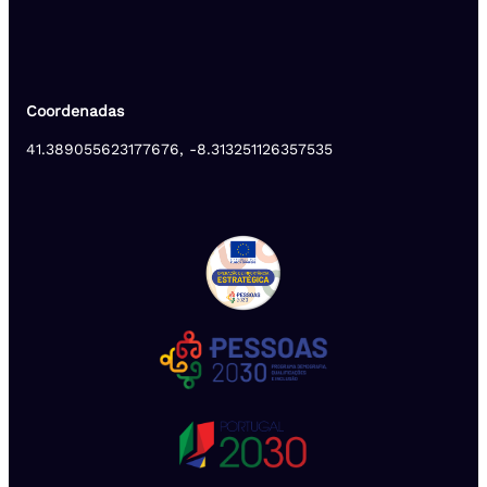
Coordenadas
41.389055623177676, -8.313251126357535