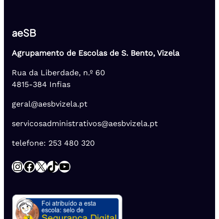
aeSB
Agrupamento de Escolas de S. Bento, Vizela
Rua da Liberdade, n.º 60
4815-384 Infias
geral@aesbvizela.pt
servicosadministrativos@aesbvizela.pt
telefone: 253 480 320
Instagram
Facebook
X
TikTok
YouTube