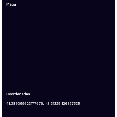
Mapa
Coordenadas
41.389055623177676, -8.313251126357535