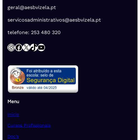
geral@aesbvizela.pt
servicosadministrativos@aesbvizela.pt
telefone: 253 480 320
Instagram
Facebook
X
TikTok
YouTube
Menu
Início
Cursos Profissionais
Doc’s