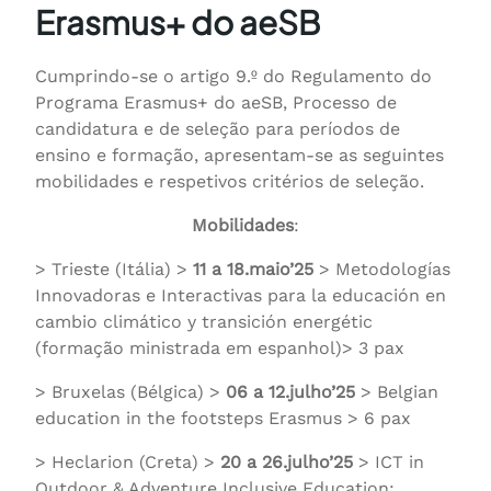
Erasmus+ do aeSB
Cumprindo-se o artigo 9.º do Regulamento do
Programa Erasmus+ do aeSB, Processo de
candidatura e de seleção para períodos de
ensino e formação, apresentam-se as seguintes
mobilidades e respetivos critérios de seleção.
Mobilidades
:
> Trieste (Itália) >
11 a 18.maio’25
> Metodologías
Innovadoras e Interactivas para la educación en
cambio climático y transición energétic
(formação ministrada em espanhol)> 3 pax
> Bruxelas (Bélgica) >
06 a 12.julho’25
> Belgian
education in the footsteps Erasmus > 6 pax
> Heclarion (Creta) >
20 a 26.julho’25
> ICT in
Outdoor & Adventure Inclusive Education: