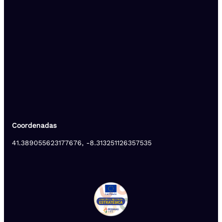
Coordenadas
41.389055623177676, -8.313251126357535