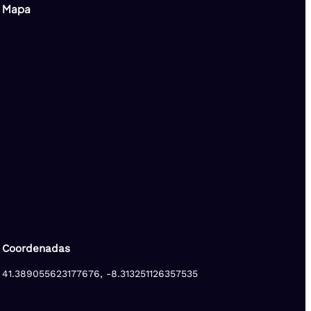
Mapa
Coordenadas
41.389055623177676, -8.313251126357535