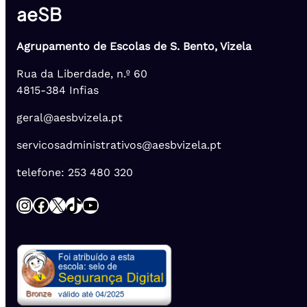
aeSB
Agrupamento de Escolas de S. Bento, Vizela
Rua da Liberdade, n.º 60
4815-384 Infias
geral@aesbvizela.pt
servicosadministrativos@aesbvizela.pt
telefone: 253 480 320
Instagram
Facebook
X
TikTok
YouTube