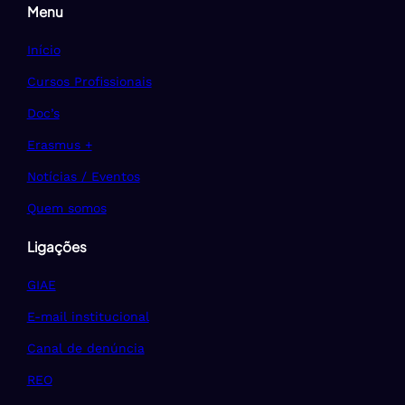
Menu
Início
Cursos Profissionais
Doc’s
Erasmus +
Notícias / Eventos
Quem somos
Ligações
GIAE
E-mail institucional
Canal de denúncia
REO