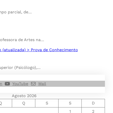
mpo parcial, de…
rofessora de Artes na…
ão (atualizada) > Prova de Conhecimento
perior (Psicólogo),…
am
YouTube
Mail
Agosto 2026
Q
Q
S
S
D
1
2