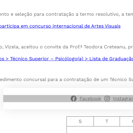
to e seleção para contratação a termo resolutivo, a te
articipa em concurso internacional de Artes Visuais
 Vizela, aceitou o convite da Prof.ª Teodora Creteanu, p
dos > Técnico Superior – Psicólogo(a) > Lista de Graduaç
edimento concursal para a contratação de um Técnico Su
Facebook
Instagr
S
T