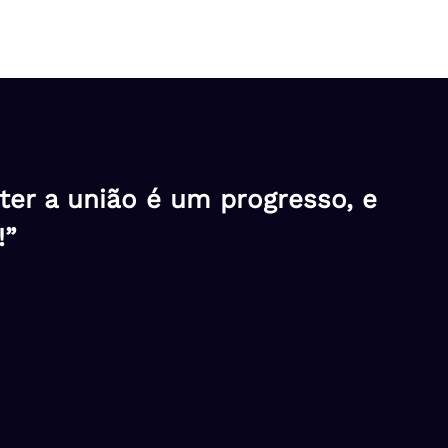
er a união é um progresso, e
!”