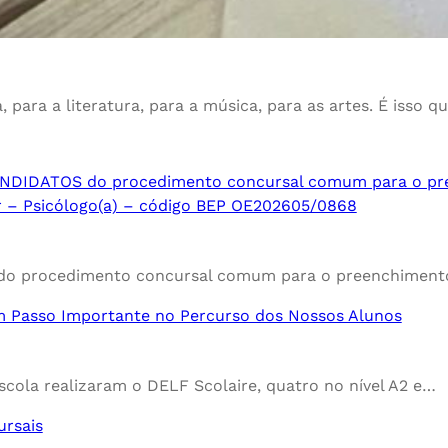
 para a literatura, para a música, para as artes. É isso q
IDATOS do procedimento concursal comum para o pree
or – Psicólogo(a) – código BEP OE202605/0868
 procedimento concursal comum para o preenchimen
m Passo Importante no Percurso dos Nossos Alunos
cola realizaram o DELF Scolaire, quatro no nível A2 e…
ursais