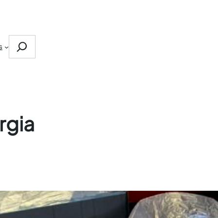
Search
s
rgia