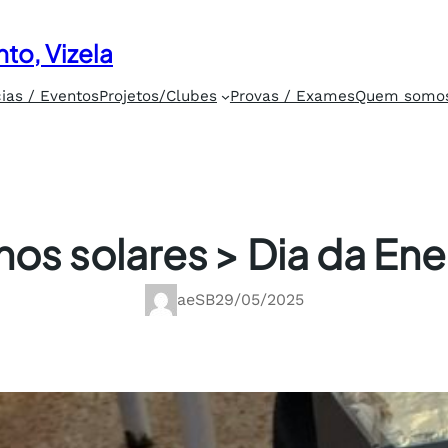
to, Vizela
cias / Eventos
Projetos/Clubes
Provas / Exames
Quem somo
nos solares > Dia da Ene
aeSB
29/05/2025