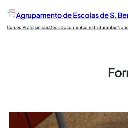
Saltar
para
Agrupamento de Escolas de S. Ben
o
conteúdo
Cursos Profissionais
Doc’s
Documentos estruturantes
Notí
For