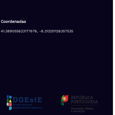
Coordenadas
41.389055623177676, -8.313251126357535